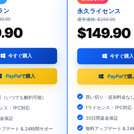
ラン
永久ライセンス
9.90
通常価格: $259.90
.90
$149.90
今すぐ購入
今すぐ購入
PayPal
で購入
PayPal
で購
買い切り・追加料金な
新（いつでも解約可能）
1ライセンス・1
PC
対応
ンス・1
PC
対応
30日間返金保証
返金保証
無料アップデート & 2
プデート & 24時間サポー