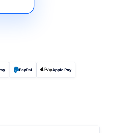
Pay
PayPal
Apple Pay