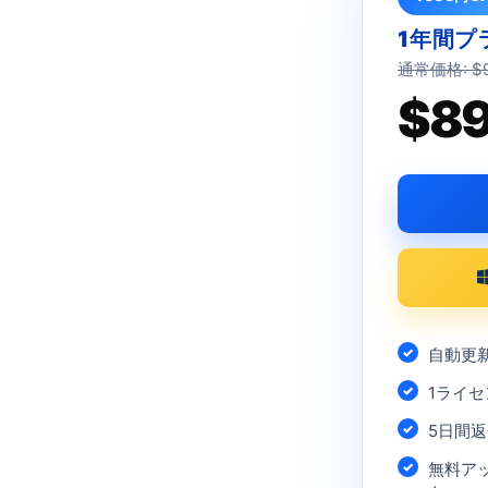
1年間プ
通常価格: $9
$89
自動更
1ライセ
5日間
無料アッ