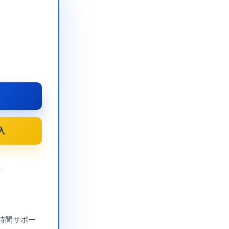
入
し
4時間サポー